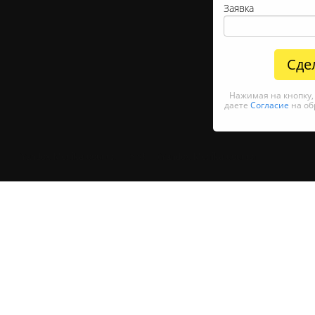
Заявка
Сде
Нажимая на кнопку
даете
Согласие
на об
Yandex.Metrika counter —>
<!— /Yandex.Metrika counter