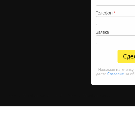
Телефон
*
Заявка
Сде
Нажимая на кнопку
даете
Согласие
на об
Yandex.Metrika counter —>
<!— /Yandex.Metrika counter