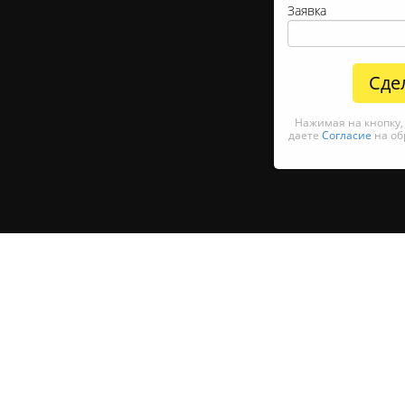
Заявка
Сде
Нажимая на кнопку
даете
Согласие
на об
Yandex.Metrika counter —>
<!— /Yandex.Metrika counter