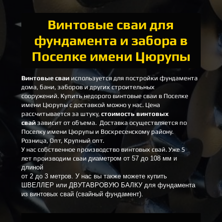
Винтовые сваи для
фундамента и забора в
Поселке имени Цюрупы
Винтовые сваи
используется
для постройки фундамента
дома, бани, заборов и других строительных
сооружений.
Купить недорого винтовые сваи в Поселке
имени Цюрупы
с доставкой можно у нас.
Цена
рассчитывается за штуку,
стоимость винтовых
свай
зависит от объема.
Доставка осуществляется по
Поселку имени Цюрупы и Воскресенскому району.
Розница, Опт, Крупный опт.
У нас собственное производство винтовых свай. Уже 5
лет производим сваи
диаметром от 57 до 108 мм и
длиной
от 2 до 3 метров. У нас вы также можете купить
ШВЕЛЛЕР или ДВУТАВРОВУЮ БАЛКУ
для фундамента
из винтовых свай (свайный фундамент).