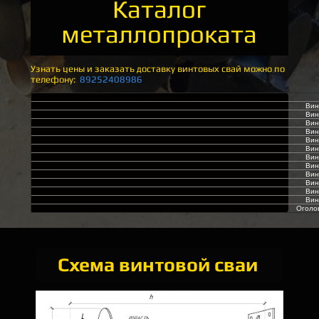
Каталог
металлопроката
Узнать цены и заказать доставку винтовых свай можно по
телефону:
89252408986
Вин
Вин
Вин
Вин
Вин
Вин
Вин
Вин
Вин
Винт
Винт
Винт
Оголов
Схема винтовой сваи